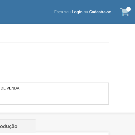
0
Faça seu
Login
ou
Cadastre-se
 DE VENDA.
rodução