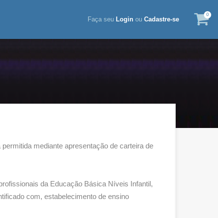
0
Faça seu
Login
ou
Cadastre-se
 permitida mediante apresentação de carteira de
ofissionais da Educação Básica Níveis Infantil,
ntificado com, estabelecimento de ensino