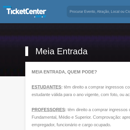
Meia Entrada
MEIA ENTRADA, QUEM PODE?
ESTUDANTES
:
têm direito a comprar ingressos co
estudante válida para o ano vigente, com foto, ou
PROFESSORES
:
têm direito a comprar ingressos 
Fundamental, Médio e Superior. Comprovação: apres
empregador, funcionário e cargo ocupado.