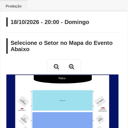
Produção
18/10/2026 - 20:00 - Domingo
Selecione o Setor no Mapa do Evento
Abaixo
Palco
LAT. DIREITA
LAT.
ESQ
U
ER
D
A
PLATEIA VIP
LAT.
LAT.
ESQ
U
ER
D
A
DIREITA