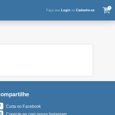
0
Faça seu
Login
ou
Cadastre-se
ompartilhe
Curta no Facebook
Conecte-se com nosso Instagram