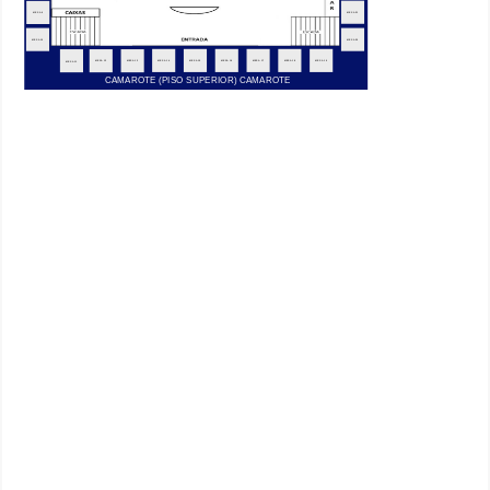
Palco
MESA 1
MESA 29
M13
M01
M14
M02
MESA 28
MESA 2
M15
M03
M16
M04
M17
M05
MESA 27
MESA 3
MESA 26
MESA 4
M06
PISTA
M18
M07
M19
M08
MESA 25
MESA 5
M20
M09
M21
M10
M22
MESA 24
MESA 6
M11
M23
M12
MESA 24
MESA 23
MESA 7
MESA 22
MESA 8
MESA 21
MESA 9
MESA 10
MESA 20
MESA 14
MESA 15
MESA 16
MESA 17
MESA 18
MESA 19
MESA 12
MESA 13
MESA 11
CAMAROTE (PISO SUPERIOR) CAMAROTE