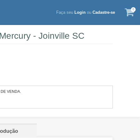
0
Faça seu
Login
ou
Cadastre-se
ercury - Joinville SC
 DE VENDA.
rodução